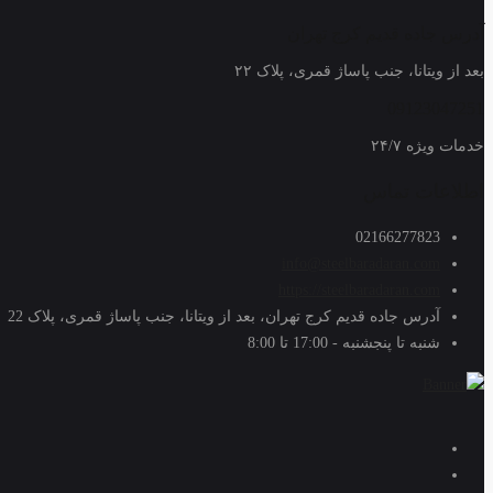
آدرس جاده قدیم کرج تهران
بعد از ویتانا، جنب پاساژ قمری، پلاک ۲۲
09123047251
خدمات ویژه ۲۴/۷
اطلاعات تماس
02166277823
info@steelbaradaran.com
https://steelbaradaran.com
آدرس جاده قدیم کرج تهران، بعد از ویتانا، جنب پاساژ قمری، پلاک 22
شنبه تا پنجشنبه - 17:00 تا 8:00