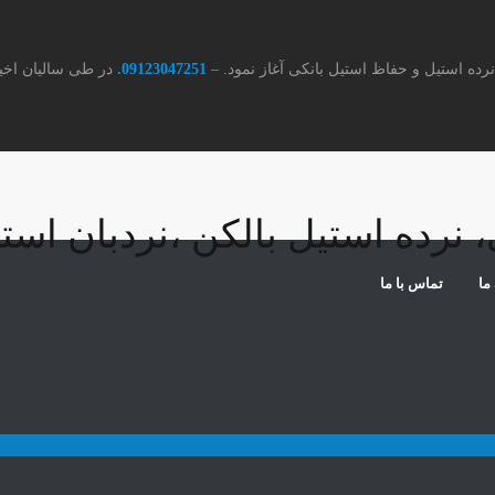
09123047251.
در طی سالیان اخیر
 نرده استیل بالکن ،نردبان است
ما
تماس با ما