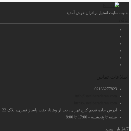
به وب سایت استیل برادران خوش آمدید.
بازکن
اطلاعات تماس
02166277823
info@steelbaradaran.com
https://steelbaradaran.com
آدرس جاده قدیم کرج تهران، بعد از ویتانا، جنب پاساژ قمری، پلاک 22
شنبه تا پنجشنبه - 17:00 تا 8:00
24/7 باز است.